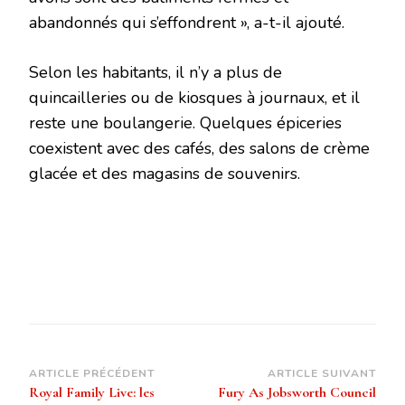
abandonnés qui s’effondrent », a-t-il ajouté.
Selon les habitants, il n’y a plus de
quincailleries ou de kiosques à journaux, et il
reste une boulangerie. Quelques épiceries
coexistent avec des cafés, des salons de crème
glacée et des magasins de souvenirs.
Navigation
ARTICLE PRÉCÉDENT
ARTICLE SUIVANT
Royal Family Live: les
Fury As Jobsworth Council
d’article