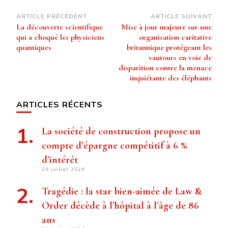
Navigation
ARTICLE PRÉCÉDENT
ARTICLE SUIVANT
La découverte scientifique
Mise à jour majeure sur une
d’article
qui a choqué les physiciens
organisation caritative
quantiques
britannique protégeant les
vautours en voie de
disparition contre la menace
inquiétante des éléphants
ARTICLES RÉCENTS
La société de construction propose un
compte d’épargne compétitif à 6 %
d’intérêt
29 juillet 2026
Tragédie : la star bien-aimée de Law &
Order décède à l’hôpital à l’âge de 86
ans