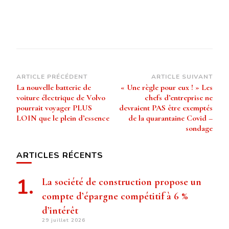
Navigation
ARTICLE PRÉCÉDENT
ARTICLE SUIVANT
La nouvelle batterie de
« Une règle pour eux ! » Les
d’article
voiture électrique de Volvo
chefs d’entreprise ne
pourrait voyager PLUS
devraient PAS être exemptés
LOIN que le plein d’essence
de la quarantaine Covid –
sondage
ARTICLES RÉCENTS
La société de construction propose un
compte d’épargne compétitif à 6 %
d’intérêt
29 juillet 2026