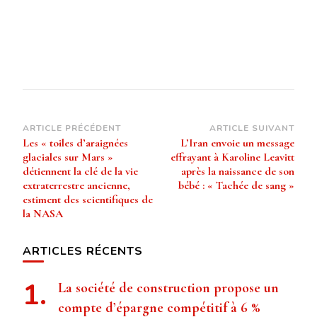
Navigation
ARTICLE PRÉCÉDENT
ARTICLE SUIVANT
Les « toiles d’araignées
L’Iran envoie un message
d’article
glaciales sur Mars »
effrayant à Karoline Leavitt
détiennent la clé de la vie
après la naissance de son
extraterrestre ancienne,
bébé : « Tachée de sang »
estiment des scientifiques de
la NASA
ARTICLES RÉCENTS
La société de construction propose un
compte d’épargne compétitif à 6 %