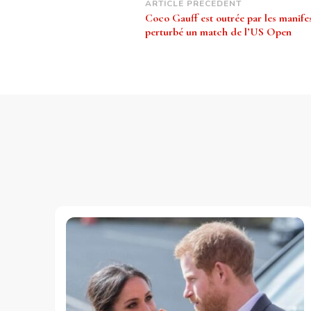
Navigation
ARTICLE PRÉCÉDENT
Coco Gauff est outrée par les manifes
d’article
perturbé un match de l’US Open