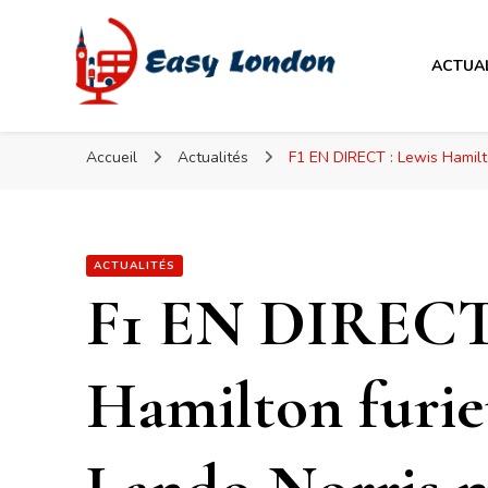
Easy London
ACTUA
Easy London
Accueil
Actualités
F1 EN DIRECT : Lewis Hamilt
ACTUALITÉS
F1 EN DIRECT 
Hamilton furie