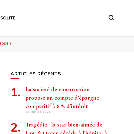
NSOLITE
tappen
ARTICLES RÉCENTS
La société de construction
propose un compte d’épargne
compétitif à 6 % d’intérêt
29 juillet 2026
Tragédie : la star bien-aimée de
Law & Order décède à l’hôpital à