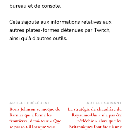
bureau et de console.
Cela s’ajoute aux informations relatives aux
autres plates-formes détenues par Twitch,
ainsi qu’à d’autres outils.
Navigation
ARTICLE PRÉCÉDENT
ARTICLE SUIVANT
Boris Johnson se moque de
La stratégie de chaudière du
d’article
Barnier qui a fermé les
Royaume-Uni « n’a pas été
frontières, demi-tour « Que
réfléchie » alors que les
se passe-t-il lorsque vous
Britanniques font face à une