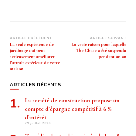
Navigation
ARTICLE PRÉCÉDENT
ARTICLE SUIVANT
La seule expérience de
La vraie raison pour laquelle
d’article
jardinage qui peut
The Chase a été suspendu
sérieusement améliorer
pendant un an
l’attrait extérieur de votre
maison
ARTICLES RÉCENTS
La société de construction propose un
compte d’épargne compétitif à 6 %
d’intérêt
29 juillet 2026