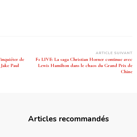
ARTICLE SUIVANT
’inquiéter de
F1 LIVE: La saga Christian Horner continue avec
 Jake Paul
Lewis Hamilton dans le chaos du Grand Prix de
Chine
Articles recommandés