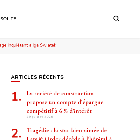
NSOLITE
age inquiétant à Iga Swiatek
ARTICLES RÉCENTS
La société de construction
propose un compte d’épargne
compétitif à 6 % d’intérêt
29 juillet 2026
Tragédie : la star bien-aimée de
Law & Order décède à l’hôpital à