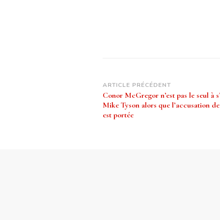
Navigation
ARTICLE PRÉCÉDENT
Conor McGregor n’est pas le seul à s
d’article
Mike Tyson alors que l’accusation de
est portée