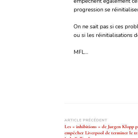
empêchent également cert
progression se réinitialiser
On ne sait pas si ces pro
ou si les réinitialisation
MFL…
Navigation
ARTICLE PRÉCÉDENT
Les « inhibitions » de Jurgen Klopp p
d’article
empêcher Liverpool de terminer le tr