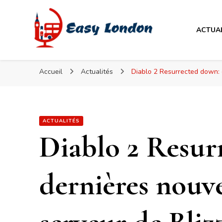
Easy London
ACTUA
Easy London
Accueil
Actualités
Diablo 2 Resurrected down: d
ACTUALITÉS
Diablo 2 Resur
dernières nouvel