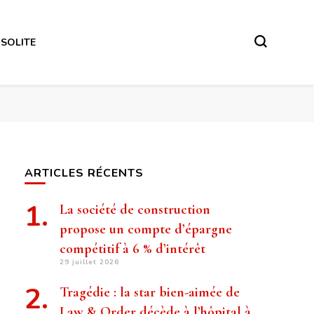
NSOLITE
ARTICLES RÉCENTS
La société de construction
propose un compte d’épargne
compétitif à 6 % d’intérêt
29 juillet 2026
Tragédie : la star bien-aimée de
Law & Order décède à l’hôpital à