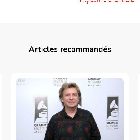
du spin-off lâche une bombe
Articles recommandés