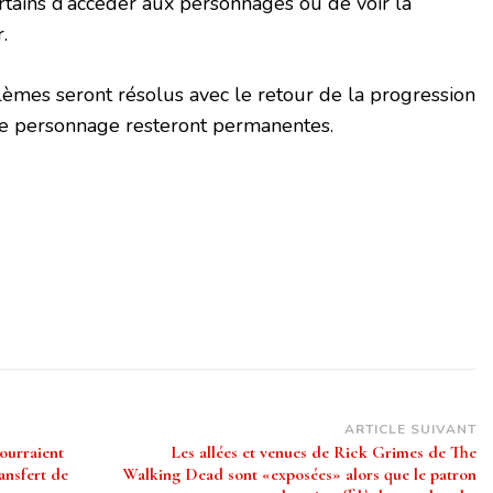
ains d’accéder aux personnages ou de voir la
.
blèmes seront résolus avec le retour de la progression
s de personnage resteront permanentes.
ARTICLE SUIVANT
ourraient
Les allées et venues de Rick Grimes de The
ansfert de
Walking Dead sont «exposées» alors que le patron