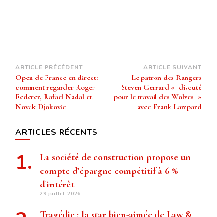
Navigation
ARTICLE PRÉCÉDENT
ARTICLE SUIVANT
Open de France en direct:
Le patron des Rangers
d’article
comment regarder Roger
Steven Gerrard « discuté
Federer, Rafael Nadal et
pour le travail des Wolves »
Novak Djokovic
avec Frank Lampard
ARTICLES RÉCENTS
La société de construction propose un
compte d’épargne compétitif à 6 %
d’intérêt
29 juillet 2026
Tragédie : la star bien-aimée de Law &