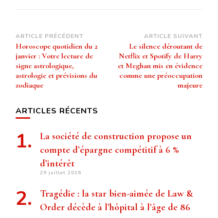
Navigation
ARTICLE PRÉCÉDENT
ARTICLE SUIVANT
Horoscope quotidien du 2
Le silence déroutant de
d’article
janvier : Votre lecture de
Netflix et Spotify de Harry
signe astrologique,
et Meghan mis en évidence
astrologie et prévisions du
comme une préoccupation
zodiaque
majeure
ARTICLES RÉCENTS
La société de construction propose un
compte d’épargne compétitif à 6 %
d’intérêt
29 juillet 2026
Tragédie : la star bien-aimée de Law &
Order décède à l’hôpital à l’âge de 86