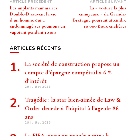
Navigation
ARTICLE PRÉCÉDENT
ARTICLE SUIVANT
Les implants mammaires
La « voiture la plus
d’article
Double-D sauvent la vie
ennuyeuse » de Grande-
d’un homme qui a
Bretagne pourrait atteindre
endommagé ses poumons en
10 000 £ aux enchères
vapotant pendant 10 ans
ARTICLES RÉCENTS
La société de construction propose un
compte d’épargne compétitif à 6 %
d’intérêt
29 juillet 2026
Tragédie : la star bien-aimée de Law &
Order décède à l’hôpital à l’âge de 86
ans
29 juillet 2026
La FIFA ouvre un procès contre la