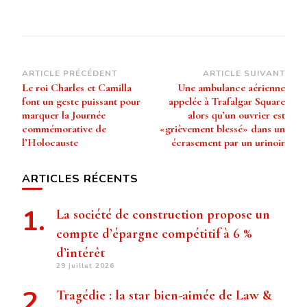
Navigation
ARTICLE PRÉCÉDENT
ARTICLE SUIVANT
Le roi Charles et Camilla
Une ambulance aérienne
d’article
font un geste puissant pour
appelée à Trafalgar Square
marquer la Journée
alors qu’un ouvrier est
commémorative de
«grièvement blessé» dans un
l’Holocauste
écrasement par un urinoir
ARTICLES RÉCENTS
La société de construction propose un
compte d’épargne compétitif à 6 %
d’intérêt
29 juillet 2026
Tragédie : la star bien-aimée de Law &