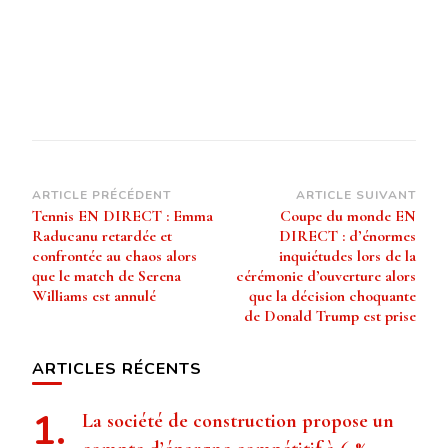
Navigation
ARTICLE PRÉCÉDENT
ARTICLE SUIVANT
Tennis EN DIRECT : Emma
Coupe du monde EN
d’article
Raducanu retardée et
DIRECT : d’énormes
confrontée au chaos alors
inquiétudes lors de la
que le match de Serena
cérémonie d’ouverture alors
Williams est annulé
que la décision choquante
de Donald Trump est prise
ARTICLES RÉCENTS
La société de construction propose un