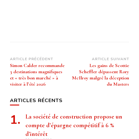
Navigation
ARTICLE PRÉCÉDENT
ARTICLE SUIVANT
Simon Calder recommande
Les gains de Scottie
d’article
3 destinations magnifiques
Scheffler dépassent Rory
et « très bon marché » à
McIlroy malgré la déception
visiter à l’été 2026
du Masters
ARTICLES RÉCENTS
La société de construction propose un
compte d’épargne compétitif à 6 %
d’intérêt