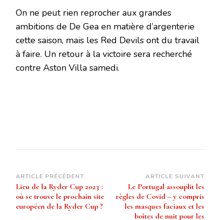
On ne peut rien reprocher aux grandes
ambitions de De Gea en matière d’argenterie
cette saison, mais les Red Devils ont du travail
à faire. Un retour à la victoire sera recherché
contre Aston Villa samedi.
Navigation
ARTICLE PRÉCÉDENT
ARTICLE SUIVANT
Lieu de la Ryder Cup 2023 :
Le Portugal assouplit les
d’article
où se trouve le prochain site
règles de Covid – y compris
européen de la Ryder Cup ?
les masques faciaux et les
boîtes de nuit pour les