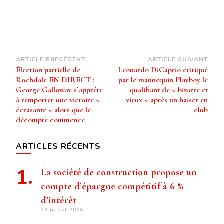
Navigation
ARTICLE PRÉCÉDENT
ARTICLE SUIVANT
Élection partielle de
Leonardo DiCaprio critiqué
d’article
Rochdale EN DIRECT :
par le mannequin Playboy le
George Galloway s’apprête
qualifiant de « bizarre et
à remporter une victoire «
vieux » après un baiser en
écrasante » alors que le
club
décompte commence
ARTICLES RÉCENTS
La société de construction propose un
compte d’épargne compétitif à 6 %
d’intérêt
29 juillet 2026