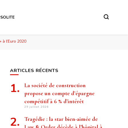
NSOLITE
» à l’Euro 2020
ARTICLES RÉCENTS
La société de construction
propose un compte d’épargne
compétitif à 6 % d’intérêt
29 juillet 2026
Tragédie : la star bien-aimée de
Law & Order décède à l’hôpital à