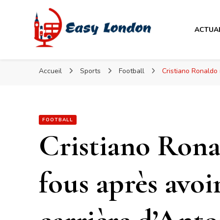
Easy London
ACTUA
Easy London
Accueil
Sports
Football
Cristiano Ronaldo 
FOOTBALL
Cristiano Ronal
fous après avoir