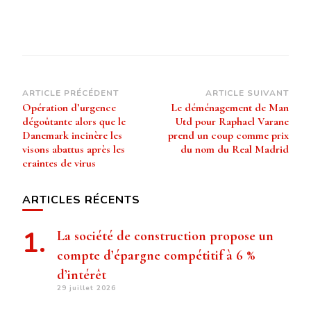
Navigation
ARTICLE PRÉCÉDENT
ARTICLE SUIVANT
Opération d’urgence
Le déménagement de Man
d’article
dégoûtante alors que le
Utd pour Raphael Varane
Danemark incinère les
prend un coup comme prix
visons abattus après les
du nom du Real Madrid
craintes de virus
ARTICLES RÉCENTS
La société de construction propose un
compte d’épargne compétitif à 6 %
d’intérêt
29 juillet 2026