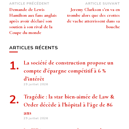
Navigation
ARTICLE PRÉCÉDENT
ARTICLE SUIVANT
Demande de Lewis
Jeremy Clarkson s’en va en
d’article
Hamilton aux fans anglais
trombe alors que des crottes
après avoir déclaré son
de vache atterrissent dans sa
soutien à son rival de la
bouche
Coupe du monde
ARTICLES RÉCENTS
La société de construction propose un
compte d’épargne compétitif à 6 %
d’intérêt
29 juillet 2026
Tragédie : la star bien-aimée de Law &
Order décède à l’hôpital à l’âge de 86
ans
29 juillet 2026