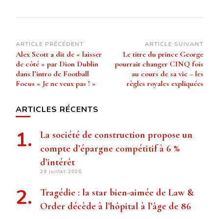
Navigation
ARTICLE PRÉCÉDENT
ARTICLE SUIVANT
Alex Scott a dit de « laisser
Le titre du prince George
d’article
de côté » par Dion Dublin
pourrait changer CINQ fois
dans l’intro de Football
au cours de sa vie – les
Focus « Je ne veux pas ! »
règles royales expliquées
ARTICLES RÉCENTS
La société de construction propose un
compte d’épargne compétitif à 6 %
d’intérêt
29 juillet 2026
Tragédie : la star bien-aimée de Law &
Order décède à l’hôpital à l’âge de 86