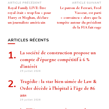
Navigation
ARTICLE PRÉCÉDENT
ARTICLE SUIVANT
Royal Family LIVE: Être
Le patron de Ferrari, Fred
d’article
royal était « trop ​​fou » pour
Vasseur, est parti
Harry et Meghan, déclare
« convaincu » alors que la
un journaliste américain
tempête autour du président
de la FIA fait rage
ARTICLES RÉCENTS
La société de construction propose un
compte d’épargne compétitif à 6 %
d’intérêt
29 juillet 2026
Tragédie : la star bien-aimée de Law &
Order décède à l’hôpital à l’âge de 86
ans
29 juillet 2026