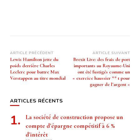
Navigation
ARTICLE PRÉCÉDENT
ARTICLE SUIVANT
Lewis Hamilton jette du
Brexit Live: des frais de port
d’article
poids derrière Charles
importants au Royaume-Uni
Leclerc pour battre Max
ont été fustigés comme un
Verstappen au titre mondial
« exercice haussier ** t pour
gagner de l’argent »
ARTICLES RÉCENTS
La société de construction propose un
compte d’épargne compétitif à 6 %
d’intérêt