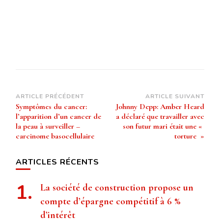
Navigation
ARTICLE PRÉCÉDENT
ARTICLE SUIVANT
Symptômes du cancer:
Johnny Depp: Amber Heard
d’article
l’apparition d’un cancer de
a déclaré que travailler avec
la peau à surveiller –
son futur mari était une «
carcinome basocellulaire
torture »
ARTICLES RÉCENTS
La société de construction propose un
compte d’épargne compétitif à 6 %
d’intérêt