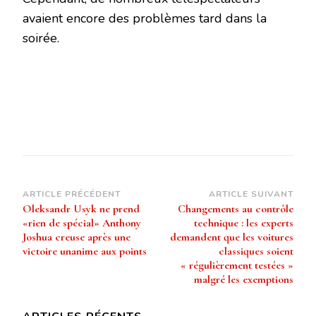
avaient encore des problèmes tard dans la
soirée.
Navigation
ARTICLE PRÉCÉDENT
ARTICLE SUIVANT
Oleksandr Usyk ne prend
Changements au contrôle
d’article
«rien de spécial» Anthony
technique : les experts
Joshua creuse après une
demandent que les voitures
victoire unanime aux points
classiques soient
« régulièrement testées »
malgré les exemptions