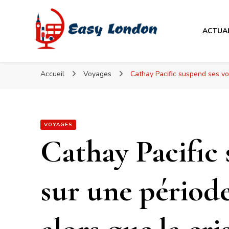
Easy London
ACTUA
Easy London
Accueil
Voyages
Cathay Pacific suspend ses vo
VOYAGES
Cathay Pacific 
sur une périod