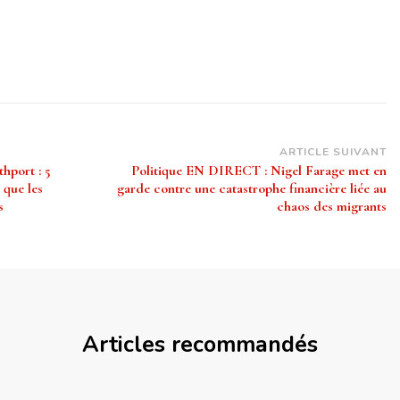
ARTICLE SUIVANT
hport : 5
Politique EN DIRECT : Nigel Farage met en
 que les
garde contre une catastrophe financière liée au
s
chaos des migrants
Articles recommandés