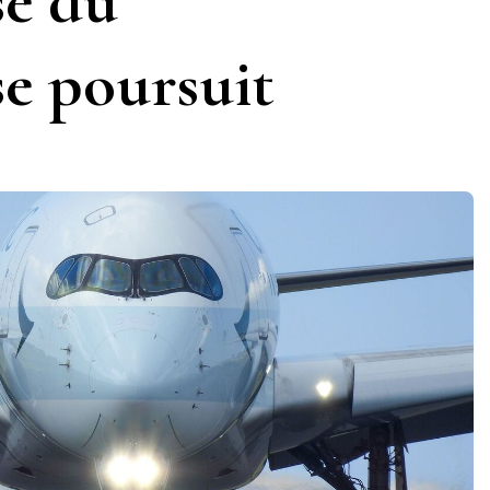
se du
se poursuit