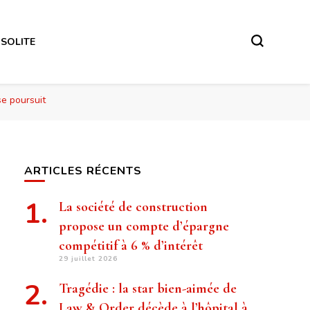
NSOLITE
se poursuit
ARTICLES RÉCENTS
La société de construction
propose un compte d’épargne
compétitif à 6 % d’intérêt
29 juillet 2026
Tragédie : la star bien-aimée de
Law & Order décède à l’hôpital à