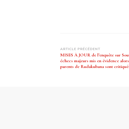
Navigation
ARTICLE PRÉCÉDENT
MISES À JOUR de l’enquête sur Sout
d’article
échecs majeurs mis en évidence alors
parents de Rudakubana sont critiqué