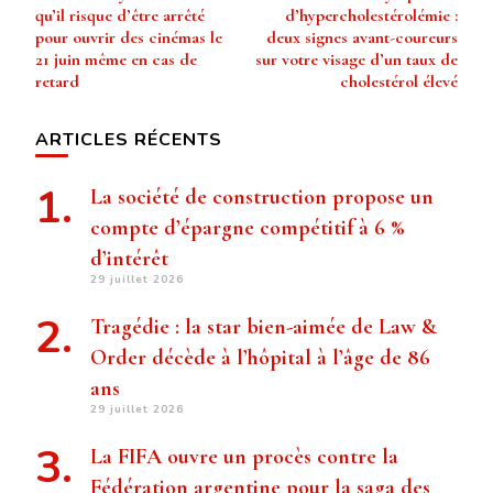
d’article
qu’il risque d’être arrêté
d’hypercholestérolémie :
pour ouvrir des cinémas le
deux signes avant-coureurs
21 juin même en cas de
sur votre visage d’un taux de
retard
cholestérol élevé
ARTICLES RÉCENTS
La société de construction propose un
compte d’épargne compétitif à 6 %
d’intérêt
29 juillet 2026
Tragédie : la star bien-aimée de Law &
Order décède à l’hôpital à l’âge de 86
ans
29 juillet 2026
La FIFA ouvre un procès contre la
Fédération argentine pour la saga des