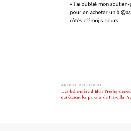
« J’ai oublié mon soutien-
pour en acheter un à @asd
côtés d’émojis rieurs.
Navigation
ARTICLE PRÉCÉDENT
L’ex-belle-mère d’Elvis Presley décède
d’article
qui étaient les parents de Priscilla Pre