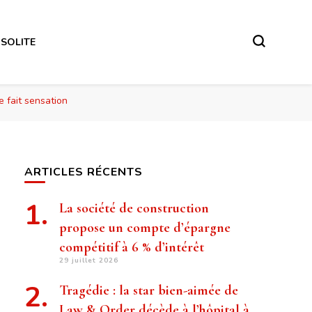
NSOLITE
e fait sensation
ARTICLES RÉCENTS
La société de construction
propose un compte d’épargne
compétitif à 6 % d’intérêt
29 juillet 2026
Tragédie : la star bien-aimée de
Law & Order décède à l’hôpital à