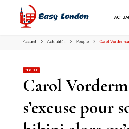
Easy London
ACTUA
Easy London
Accueil
Actualités
People
Carol Vorderman,
PEOPLE
Carol Vorderma
s’excuse pour s