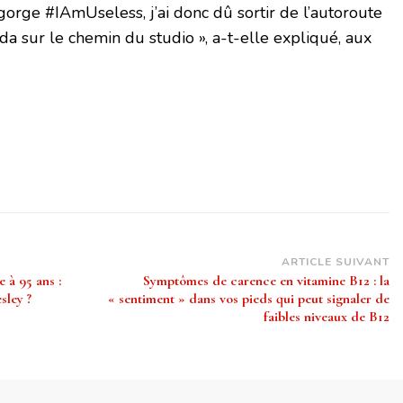
gorge #IAmUseless, j’ai donc dû sortir de l’autoroute
a sur le chemin du studio », a-t-elle expliqué, aux
ARTICLE SUIVANT
 à 95 ans :
Symptômes de carence en vitamine B12 : la
sley ?
« sentiment » dans vos pieds qui peut signaler de
faibles niveaux de B12