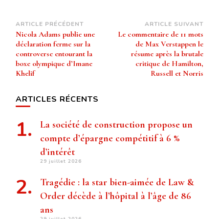
Navigation
ARTICLE PRÉCÉDENT
ARTICLE SUIVANT
Nicola Adams publie une
Le commentaire de 11 mots
d’article
déclaration ferme sur la
de Max Verstappen le
controverse entourant la
résume après la brutale
boxe olympique d’Imane
critique de Hamilton,
Khelif
Russell et Norris
ARTICLES RÉCENTS
La société de construction propose un
compte d’épargne compétitif à 6 %
d’intérêt
29 juillet 2026
Tragédie : la star bien-aimée de Law &
Order décède à l’hôpital à l’âge de 86
ans
29 juillet 2026