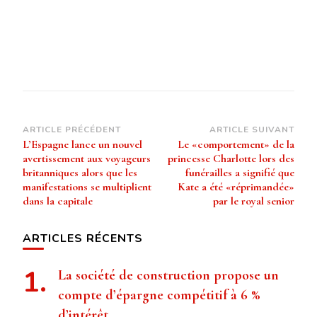
Navigation
ARTICLE PRÉCÉDENT
ARTICLE SUIVANT
L’Espagne lance un nouvel
Le «comportement» de la
d’article
avertissement aux voyageurs
princesse Charlotte lors des
britanniques alors que les
funérailles a signifié que
manifestations se multiplient
Kate a été «réprimandée»
dans la capitale
par le royal senior
ARTICLES RÉCENTS
La société de construction propose un
compte d’épargne compétitif à 6 %
d’intérêt