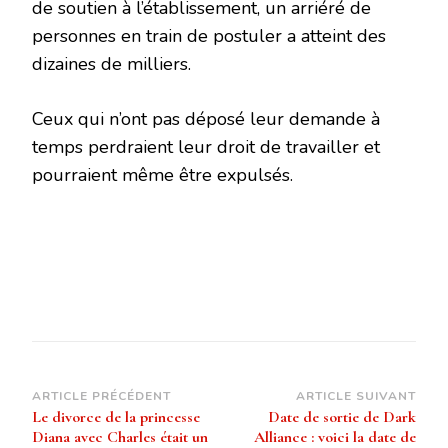
de soutien à l’établissement, un arriéré de
personnes en train de postuler a atteint des
dizaines de milliers.
Ceux qui n’ont pas déposé leur demande à
temps perdraient leur droit de travailler et
pourraient même être expulsés.
Navigation
ARTICLE PRÉCÉDENT
ARTICLE SUIVANT
Le divorce de la princesse
Date de sortie de Dark
d’article
Diana avec Charles était un
Alliance : voici la date de