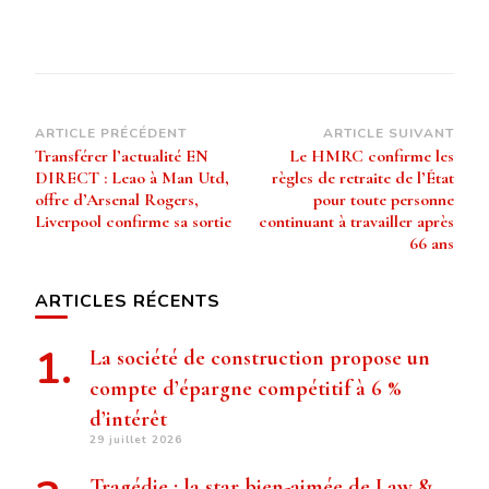
Navigation
ARTICLE PRÉCÉDENT
ARTICLE SUIVANT
Transférer l’actualité EN
Le HMRC confirme les
d’article
DIRECT : Leao à Man Utd,
règles de retraite de l’État
offre d’Arsenal Rogers,
pour toute personne
Liverpool confirme sa sortie
continuant à travailler après
66 ans
ARTICLES RÉCENTS
La société de construction propose un
compte d’épargne compétitif à 6 %
d’intérêt
29 juillet 2026
Tragédie : la star bien-aimée de Law &