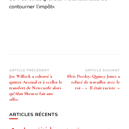
contourner l’impôt».
Navigation
ARTICLE PRÉCÉDENT
ARTICLE SUIVANT
Joe Willock a exhorté à
Elvis Presley: Quincy Jones a
d’article
quitter Arsenal et à sceller le
refusé de travailler avec le
transfert de Newcastle alors
roi – « Il était raciste »
qu’Alan Shearer fait une
offre
ARTICLES RÉCENTS