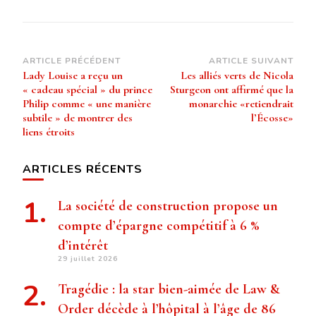
Navigation
ARTICLE PRÉCÉDENT
ARTICLE SUIVANT
Lady Louise a reçu un
Les alliés verts de Nicola
d’article
« cadeau spécial » du prince
Sturgeon ont affirmé que la
Philip comme « une manière
monarchie «retiendrait
subtile » de montrer des
l’Écosse»
liens étroits
ARTICLES RÉCENTS
La société de construction propose un
compte d’épargne compétitif à 6 %
d’intérêt
29 juillet 2026
Tragédie : la star bien-aimée de Law &
Order décède à l’hôpital à l’âge de 86