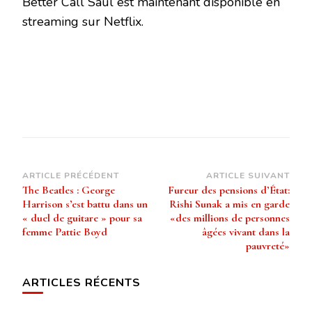
Better Call Saul est maintenant disponible en
streaming sur Netflix.
Navigation
ARTICLE PRÉCÉDENT
ARTICLE SUIVANT
The Beatles : George
Fureur des pensions d’État:
d’article
Harrison s’est battu dans un
Rishi Sunak a mis en garde
« duel de guitare » pour sa
«des millions de personnes
femme Pattie Boyd
âgées vivant dans la
pauvreté»
ARTICLES RÉCENTS