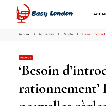
Easy London
ACTUA
Easy London
Accueil
Actualités
People
‘Besoin d’intro
PEOPLE
‘Besoin d’intro
rationnement’ P