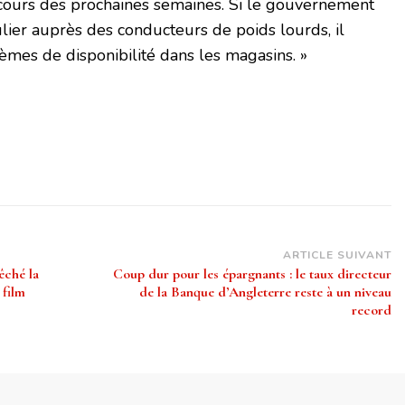
 cours des prochaines semaines. Si le gouvernement
culier auprès des conducteurs de poids lourds, il
lèmes de disponibilité dans les magasins. »
ARTICLE SUIVANT
êché la
Coup dur pour les épargnants : le taux directeur
 film
de la Banque d’Angleterre reste à un niveau
record