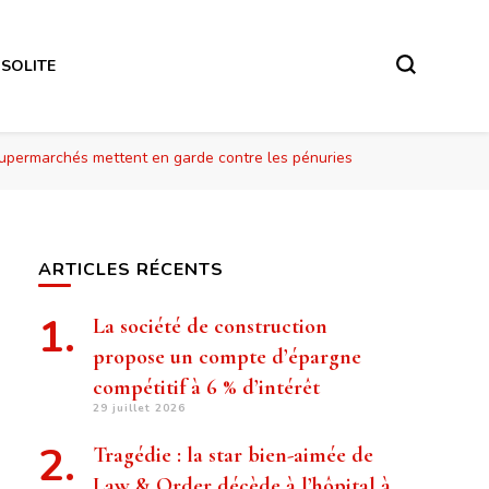
NSOLITE
s supermarchés mettent en garde contre les pénuries
ARTICLES RÉCENTS
La société de construction
propose un compte d’épargne
compétitif à 6 % d’intérêt
29 juillet 2026
Tragédie : la star bien-aimée de
Law & Order décède à l’hôpital à