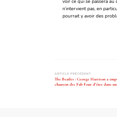
voir ce qui se passera au
n’intervient pas, en parti
pourrait y avoir des prob
Navigation
ARTICLE PRÉCÉDENT
The Beatles : George Harrison a emp
d’article
chanson des Fab Four d’être dans un