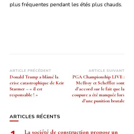
plus fréquentes pendant les étés plus chauds.
Navigation
ARTICLE PRÉCÉDENT
ARTICLE SUIVANT
Donald Trump a blâmé la
PGA Championship LIVE :
d’article
crise catastrophique de Keir
McIlroy et Scheffler sont
Starmer – « il est
d’accord sur le fait que la
responsable ! »
coupure a été manquée lors
d’une punition brutale
ARTICLES RÉCENTS
La société de construction propose un