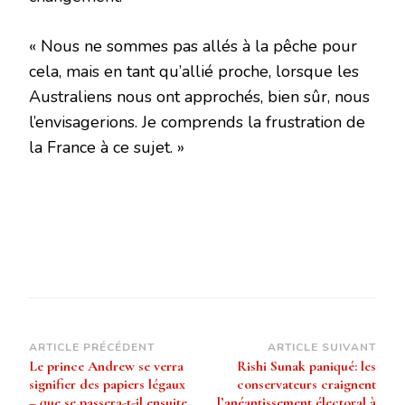
« Nous ne sommes pas allés à la pêche pour
cela, mais en tant qu’allié proche, lorsque les
Australiens nous ont approchés, bien sûr, nous
l’envisagerions. Je comprends la frustration de
la France à ce sujet. »
Navigation
ARTICLE PRÉCÉDENT
ARTICLE SUIVANT
Le prince Andrew se verra
Rishi Sunak paniqué: les
d’article
signifier des papiers légaux
conservateurs craignent
– que se passera-t-il ensuite
l’anéantissement électoral à