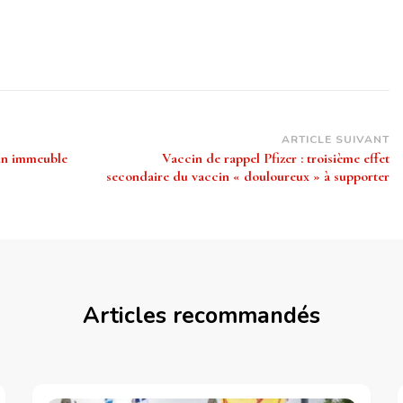
ARTICLE SUIVANT
 un immeuble
Vaccin de rappel Pfizer : troisième effet
secondaire du vaccin « douloureux » à supporter
Articles recommandés