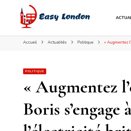
Easy London
ACTUA
Easy London
Accueil
Actualités
Politique
« Augmentez l’é
POLITIQUE
« Augmentez l’é
Boris s’engage 