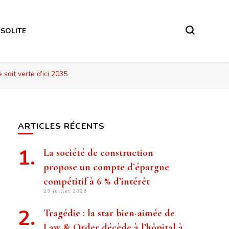
NSOLITE
 soit verte d’ici 2035
ARTICLES RÉCENTS
La société de construction
propose un compte d’épargne
compétitif à 6 % d’intérêt
29 juillet 2026
Tragédie : la star bien-aimée de
Law & Order décède à l’hôpital à