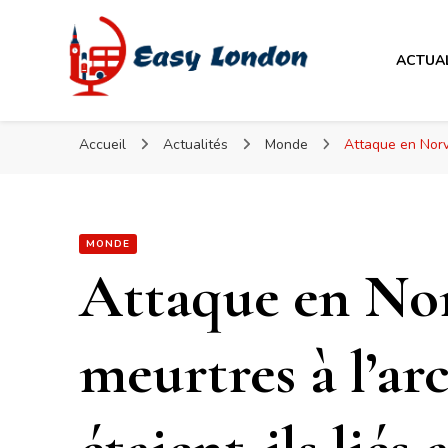
Easy London
ACTUA
Easy London
Accueil
Actualités
Monde
Attaque en Norvè
MONDE
Attaque en Norv
meurtres à l’arc