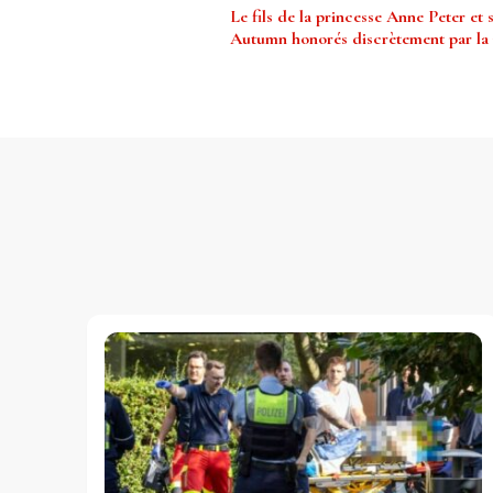
Navigation
Le fils de la princesse Anne Peter et
d’article
Autumn honorés discrètement par la 