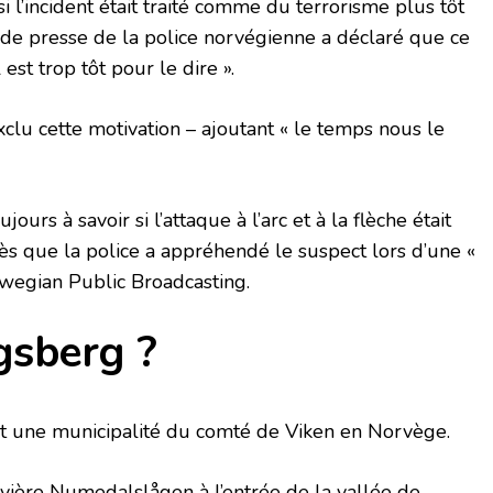
 l’incident était traité comme du terrorisme plus tôt
é de presse de la police norvégienne a déclaré que ce
l est trop tôt pour le dire ».
xclu cette motivation – ajoutant « le temps nous le
ours à savoir si l’attaque à l’arc et à la flèche était
ès que la police a appréhendé le suspect lors d’une «
rwegian Public Broadcasting.
gsberg ?
et une municipalité du comté de Viken en Norvège.
 rivière Numedalslågen à l’entrée de la vallée de