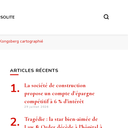
NSOLITE
 ? Kongsberg cartographié
ARTICLES RÉCENTS
La société de construction
propose un compte d’épargne
compétitif à 6 % d’intérêt
29 juillet 2026
Tragédie : la star bien-aimée de
Law & Order décède à l’hôpital à