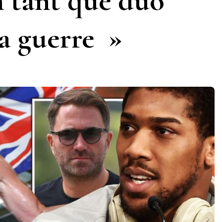
 tant que duo
la guerre »