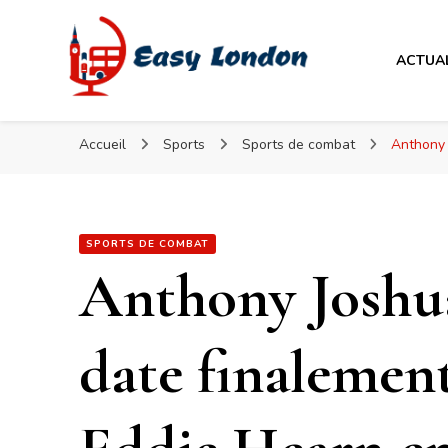
Easy London
ACTUA
Easy London
Accueil
Sports
Sports de combat
Anthony 
SPORTS DE COMBAT
Anthony Joshu
date finalemen