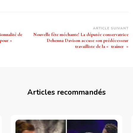
ARTICLE SUIVANT
ionnalité de
Nouvelle fête méchante! La députée conservatrice
t pour «
Dehenna Davison accuse son prédécesseur
travailliste de la « traîner »
Articles recommandés