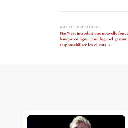
Navigation
ARTICLE PRÉCÉDENT
NatWest introduit une nouvelle fonct
d’article
banque en ligne et un logiciel gratui
responsabiliser les clients »