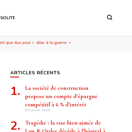
NSOLITE
nt que duo pour « aller à la guerre »
ARTICLES RÉCENTS
La société de construction
propose un compte d’épargne
compétitif à 6 % d’intérêt
29 juillet 2026
Tragédie : la star bien-aimée de
Law & Order décède à l’hôpital à