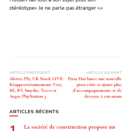
stéréotype« Je ne parle pas étranger ».»
Navigation
ARTICLE PRÉCÉDENT
ARTICLE SUIVANT
Alertes PS5 UK Stock LIVE:
Pizza Hut lance une nouvelle
d’article
Réapprovisionnements Very,
pizza rôtie et ajoute plus
EE, BT, Smyths, Tesco et
d’accompagnements et de
Argos PlayStation 5
desserts à son menu
ARTICLES RÉCENTS
La société de construction propose un