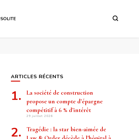
NSOLITE
ARTICLES RÉCENTS
La société de construction
propose un compte d’épargne
compétitif à 6 % d’intérêt
29 juillet 2026
Tragédie : la star bien-aimée de
Law & Order décède à l’hôpital à