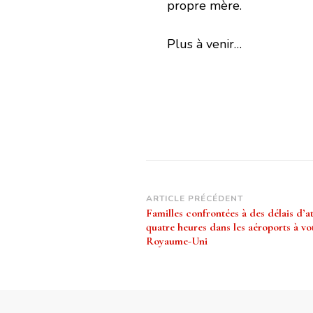
propre mère.
Plus à venir…
Navigation
ARTICLE PRÉCÉDENT
Familles confrontées à des délais d’a
d’article
quatre heures dans les aéroports à vo
Royaume-Uni