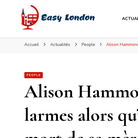
Easy London
ACTUA
Easy London
Accueil
Actualités
People
Alison Hammond 
PEOPLE
Alison Hammo
larmes alors qu’