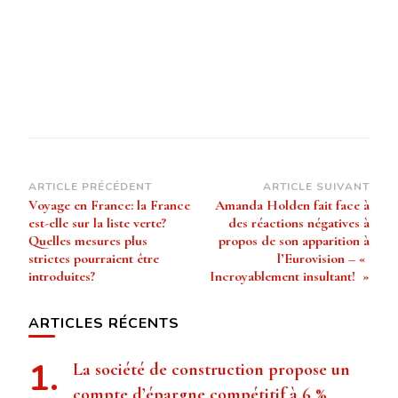
Navigation
ARTICLE PRÉCÉDENT
ARTICLE SUIVANT
Voyage en France: la France
Amanda Holden fait face à
d’article
est-elle sur la liste verte?
des réactions négatives à
Quelles mesures plus
propos de son apparition à
strictes pourraient être
l’Eurovision – «
introduites?
Incroyablement insultant! »
ARTICLES RÉCENTS
La société de construction propose un
compte d’épargne compétitif à 6 %