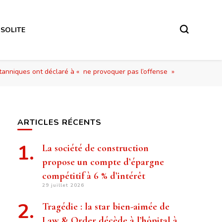
NSOLITE
itanniques ont déclaré à « ne provoquer pas l’offense »
ARTICLES RÉCENTS
La société de construction
propose un compte d’épargne
compétitif à 6 % d’intérêt
29 juillet 2026
Tragédie : la star bien-aimée de
Law & Order décède à l’hôpital à