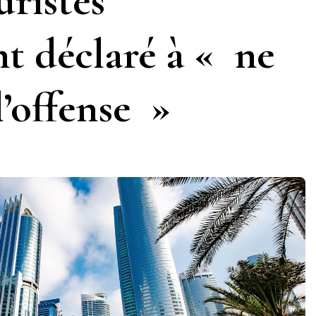
uristes
t déclaré à « ne
’offense »