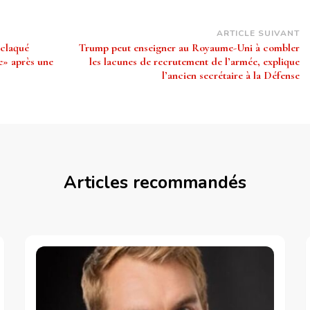
ARTICLE SUIVANT
 claqué
Trump peut enseigner au Royaume-Uni à combler
e» après une
les lacunes de recrutement de l’armée, explique
l’ancien secrétaire à la Défense
Articles recommandés