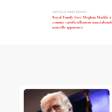
Navigation
ARTICLE PRÉCÉDENT
Royal Family Live: Meghan Markle a
d’article
comme «artificiellement nauséabond
nouvelle apparence