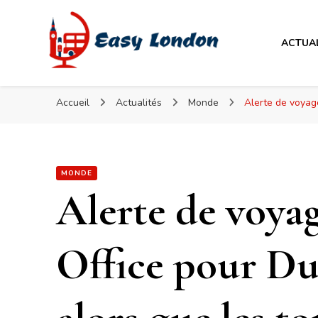
Easy London
ACTUA
Easy London
Accueil
Actualités
Monde
Alerte de voyage
MONDE
Alerte de voya
Office pour Du