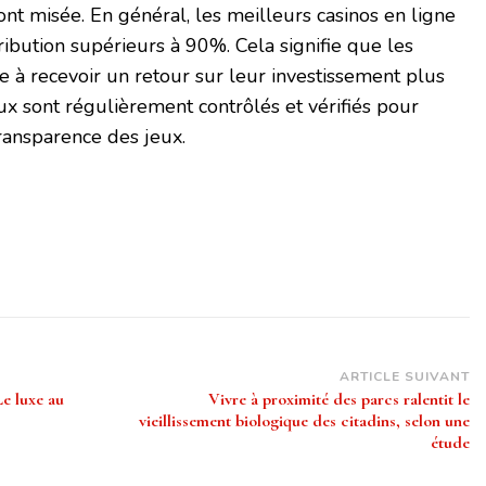
ont misée. En général, les meilleurs casinos en ligne
ribution supérieurs à 90%. Cela signifie que les
e à recevoir un retour sur leur investissement plus
aux sont régulièrement contrôlés et vérifiés pour
 transparence des jeux.
ARTICLE SUIVANT
e luxe au
Vivre à proximité des parcs ralentit le
vieillissement biologique des citadins, selon une
étude