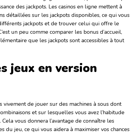
ssance des jackpots. Les casinos en ligne mettent à
ns détaillées sur les jackpots disponibles, ce qui vous
fférents jackpots et de trouver celui qui offre le
 C’est un peu comme comparer les bonus d’accueil,
lémentaire que les jackpots sont accessibles à tout
es jeux en version
vivement de jouer sur des machines à sous dont
combinaisons et sur lesquelles vous avez l’habitude
 Cela vous donnera l’avantage de connaître les
les du jeu, ce qui vous aidera à maximiser vos chances