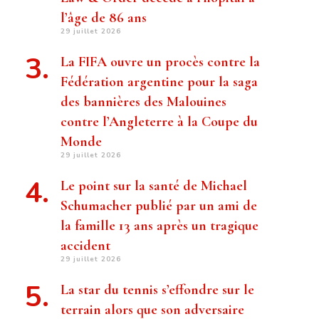
l’âge de 86 ans
29 juillet 2026
La FIFA ouvre un procès contre la
Fédération argentine pour la saga
des bannières des Malouines
contre l’Angleterre à la Coupe du
Monde
29 juillet 2026
Le point sur la santé de Michael
Schumacher publié par un ami de
la famille 13 ans après un tragique
accident
29 juillet 2026
La star du tennis s’effondre sur le
terrain alors que son adversaire