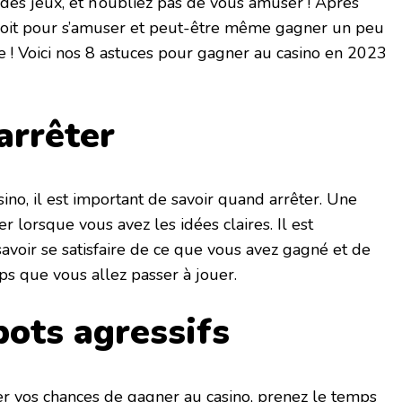
 des jeux, et n’oubliez pas de vous amuser ! Après
ndroit pour s’amuser et peut-être même gagner un peu
e ! Voici nos 8 astuces pour gagner au casino en 2023
arrêter
ino, il est important de savoir quand arrêter. Une
r lorsque vous avez les idées claires. Il est
voir se satisfaire de ce que vous avez gagné et de
ps que vous allez passer à jouer.
pots agressifs
er vos chances de gagner au casino, prenez le temps