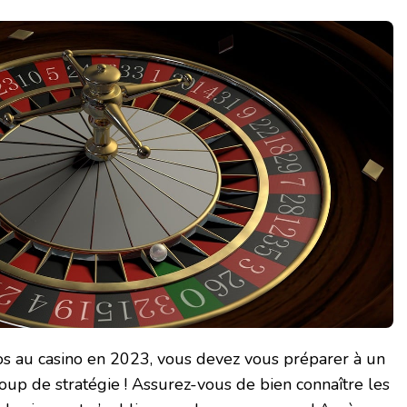
os au casino en 2023, vous devez vous préparer à un
up de stratégie ! Assurez-vous de bien connaître les