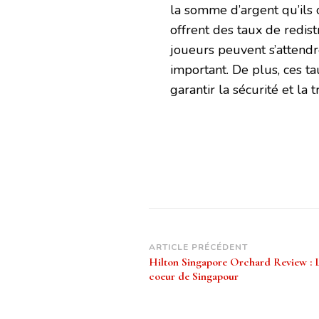
la somme d’argent qu’ils 
offrent des taux de redist
joueurs peuvent s’attendr
important. De plus, ces t
garantir la sécurité et la
Navigation
ARTICLE PRÉCÉDENT
Hilton Singapore Orchard Review : L
d’article
coeur de Singapour