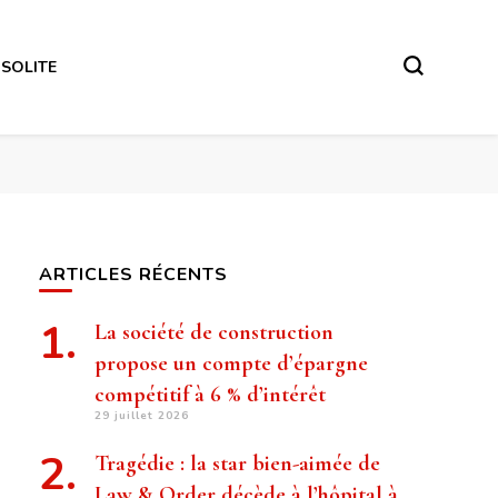
NSOLITE
ARTICLES RÉCENTS
La société de construction
propose un compte d’épargne
compétitif à 6 % d’intérêt
29 juillet 2026
Tragédie : la star bien-aimée de
Law & Order décède à l’hôpital à