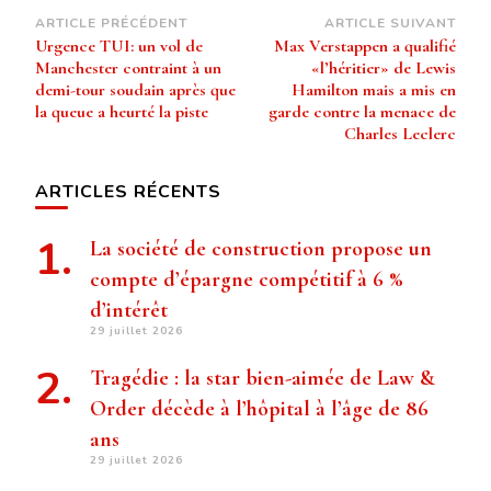
Navigation
ARTICLE PRÉCÉDENT
ARTICLE SUIVANT
Urgence TUI: un vol de
Max Verstappen a qualifié
d’article
Manchester contraint à un
«l’héritier» de Lewis
demi-tour soudain après que
Hamilton mais a mis en
la queue a heurté la piste
garde contre la menace de
Charles Leclerc
ARTICLES RÉCENTS
La société de construction propose un
compte d’épargne compétitif à 6 %
d’intérêt
29 juillet 2026
Tragédie : la star bien-aimée de Law &
Order décède à l’hôpital à l’âge de 86
ans
29 juillet 2026