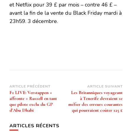
et Netflix pour 39 £ par mois – contre 46 £ –
avant la fin de la vente du Black Friday mardi à
23h59. 3 décembre.
Navigation
ARTICLE PRÉCÉDENT
ARTICLE SUIVANT
F1 LIVE: Verstappen «
Les Britanniques voyageant
d’article
affronte » Russell en tant
à Tenerife devraient se
que pilote exclu du GP
méfier des erreurs courantes
d’Abu Dhabi
qui pourraient coûter 125 £
ARTICLES RÉCENTS